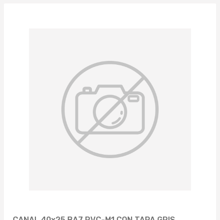
CANAL 40x25 BA7 PVC-M1 CON TAPA GRIS