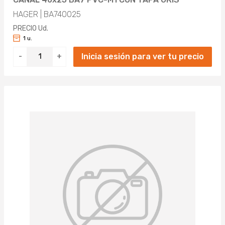
HAGER | BA740025
PRECIO Ud.
1 u.
Inicia sesión para ver tu precio
-
+