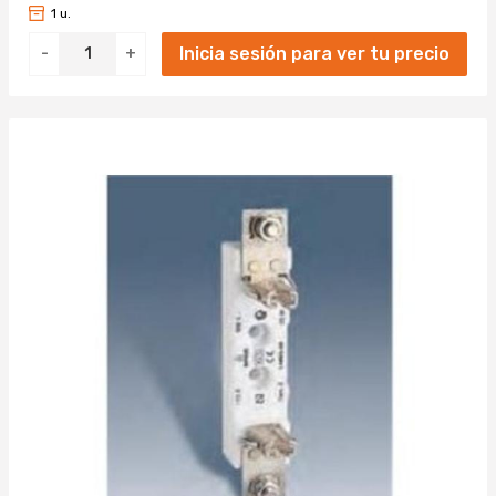
1 u.
Inicia sesión para ver tu precio
-
+