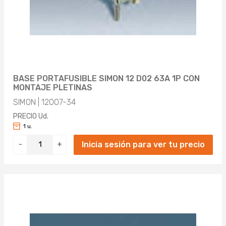
6.73 (1)
73 (1)
8.23 (1)
8.93 (2)
BASE PORTAFUSIBLE SIMON 12 D02 63A 1P CON
MONTAJE PLETINAS
10.23 (1)
SIMON | 12007-34
10.73 (1)
PRECIO Ud.
1 u.
11.33 (1)
Inicia sesión para ver tu precio
-
+
13.53 (1)
13.93 (1)
153 (1)
17.33 (1)