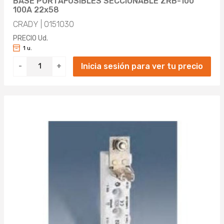
BASE PORTAFUSIBLES SECCIONABLE ZRB-100
100A 22x58
CRADY | 0151030
PRECIO Ud.
1 u.
Inicia sesión para ver tu precio
-
+