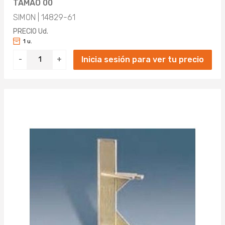
TAMAO 00
SIMON | 14829-61
PRECIO Ud.
1 u.
Inicia sesión para ver tu precio
-
+