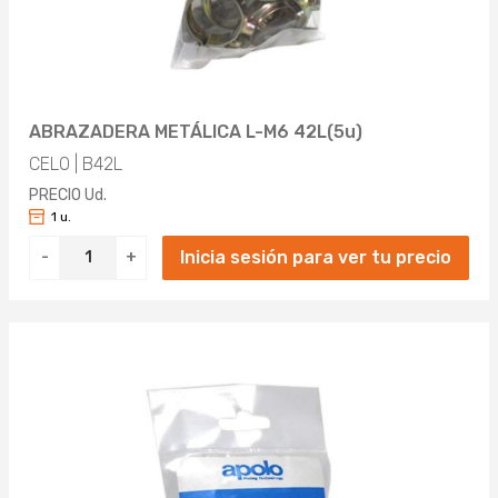
ABRAZADERA METÁLICA L-M6 42L(5u)
CELO | B42L
PRECIO Ud.
1 u.
Inicia sesión para ver tu precio
-
+