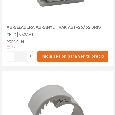
117MM (1)
125MM (2)
122MM (1)
140MM (3)
125.5MM (1)
ABRAZADERA ABRANYL TRAK ABT-26/32 GRIS
198MM (1)
127MM (1)
CELO | 932ABT
200MM (1)
PRECIO Ud.
133.5MM (1)
1 u.
249MM (1)
142MM (1)
Inicia sesión para ver tu precio
-
+
167MM (1)
177MM (1)
217MM (1)
267MM (1)
275MM (1)