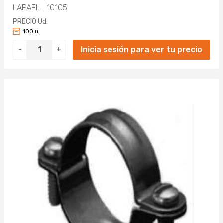
1455MM (1)
LAPAFIL | 10105
1515MM (1)
PRECIO Ud.
100 u.
1615MM (1)
Inicia sesión para ver tu precio
-
+
1635MM (1)
1845MM (1)
1875MM (1)
2275MM (1)
4275MM (1)