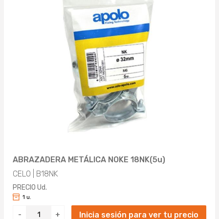
ABRAZADERA METÁLICA NOKE 18NK(5u)
CELO | B18NK
PRECIO Ud.
1 u.
Inicia sesión para ver tu precio
-
+