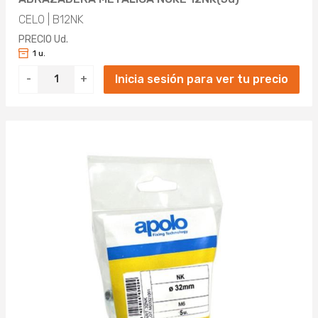
CELO | B12NK
PRECIO Ud.
1 u.
Inicia sesión para ver tu precio
-
+