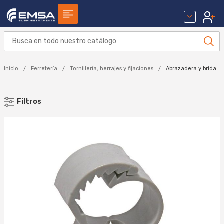
Inicio
Ferretería
Tornillería, herrajes y fijaciones
Abrazadera y brida
Filtros
MARCA
CELO (115)
GEWISS (14)
LAPAFIL (12)