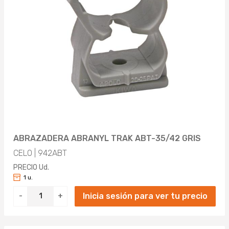
381MM (3)
395MM (1)
422MM (1)
455MM (1)
492MM (1)
505MM (1)
575MM (1)
ABRAZADERA ABRANYL TRAK ABT-35/42 GRIS
CELO | 942ABT
607MM (1)
PRECIO Ud.
1 u.
635MM (1)
Inicia sesión para ver tu precio
-
+
705MM (1)
715MM (1)