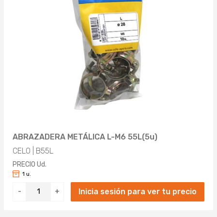
ABRAZADERA METÁLICA L-M6 55L(5u)
CELO | B55L
PRECIO Ud.
1 u.
Inicia sesión para ver tu precio
-
+