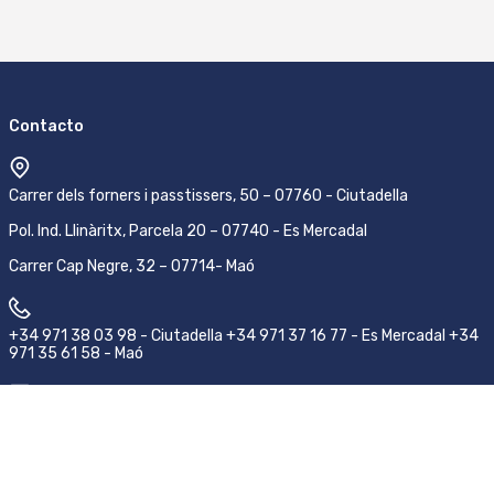
Contacto
Carrer dels forners i passtissers, 50 – 07760 - Ciutadella
Pol. Ind. Llinàritx, Parcela 20 – 07740 - Es Mercadal
Carrer Cap Negre, 32 – 07714- Maó
+34 971 38 03 98 - Ciutadella +34 971 37 16 77 - Es Mercadal +34
971 35 61 58 - Maó
pedidos@emsamenorca.com
Síguenos