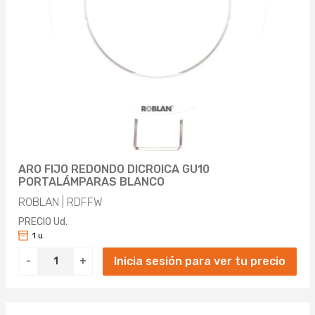
1600MA (2)
1400LM (4)
2000MA (6)
1440LM (2)
1450LM (2)
1521LM (2)
1550LM (1)
ARO FIJO REDONDO DICROICA GU10
1580LM (2)
PORTALÁMPARAS BLANCO
ROBLAN | RDFFW
1600LM (4)
PRECIO Ud.
1716LM (1)
1 u.
Inicia sesión para ver tu precio
-
+
1745LM (1)
1746LM (1)