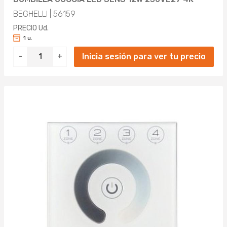
BEGHELLI | 56159
PRECIO Ud.
1 u.
Inicia sesión para ver tu precio
-
+