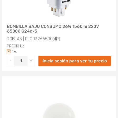
BOMBILLA BAJO CONSUMO 26W 1560lm 220V
6500K G24q-3
ROBLAN | PLQD3266500(4P)
PRECIO Ud.
1 u.
Inicia sesión para ver tu precio
-
+