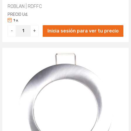
ROBLAN | RDFFC
2420LM (4)
PRECIO Ud.
2500LM (2)
1 u.
Inicia sesión para ver tu precio
-
+
2600LM (1)
3100LM (4)
3550LM (2)
5400LM (2)
5900LM (1)
6200LM (1)
7250LM (1)