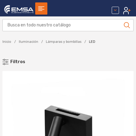
Inicio
Iluminación
Lámparas y bombillas
LED
Filtros
MARCA
BEGHELLI (253)
BENEITO FAURE (204)
CONALUX (63)
CRISTHER (27)