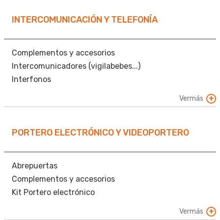
Emisor / Receptor
Mecanismos
INTERCOMUNICACIÓN Y TELEFONÍA
Módulos X10
Sensor
Temporizador
Complementos y accesorios
Timbres
Intercomunicadores (vigilabebes...)
Interfonos
Otros aparatos
Vermás
Pulsador-avisador (hoteles, hospitales)
Teléfonos
PORTERO ELECTRÓNICO Y VIDEOPORTERO
Abrepuertas
Complementos y accesorios
Kit Portero electrónico
Kit videoportero
Vermás
Monitor videoportero