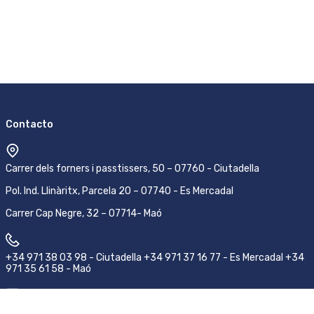
Contacto
Carrer dels forners i passtissers, 50 – 07760 - Ciutadella
Pol. Ind. Llinàritx, Parcela 20 – 07740 - Es Mercadal
Carrer Cap Negre, 32 – 07714- Maó
+34 971 38 03 98 - Ciutadella +34 971 37 16 77 - Es Mercadal +34
971 35 61 58 - Maó
pedidos@emsamenorca.com