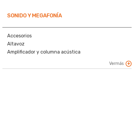
Placas calle
Teléfonos
SONIDO Y MEGAFONÍA
Accesorios
Altavoz
Amplificador y columna acústica
Aparatos de control
Vermás
Atenuador
Centralita
Etapa de potencia
Fuentes de señal y sonido