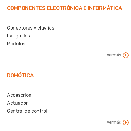
Receptor de TV y TDT
COMPONENTES ELECTRÓNICA E INFORMÁTICA
Repartidores y derivadores
Conectores y clavijas
Latiguillos
Módulos
Otros
Vermás
DOMÓTICA
Accesorios
Actuador
Central de control
Controlador
Vermás
Detector