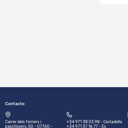
Contacto
Carrer dels forners i
+34 971 38 03 98 - Ciutadella
passtissers, 50 – 07760 -
+34 971 37 16 77 - Es