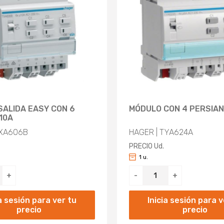
SALIDA EASY CON 6
MÓDULO CON 4 PERSIAN
10A
TXA606B
HAGER | TYA624A
PRECIO Ud.
1 u.
+
-
+
ia sesión para ver tu
Inicia sesión para v
precio
precio