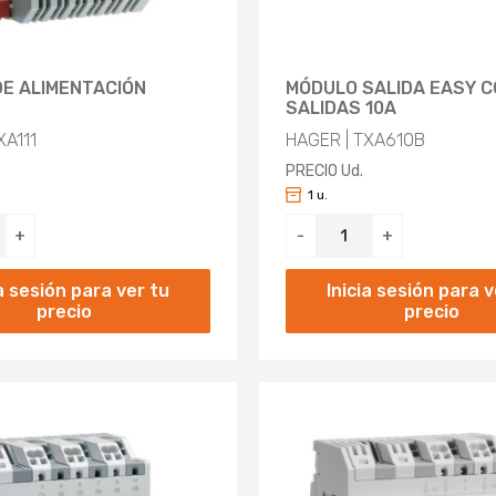
DE ALIMENTACIÓN
MÓDULO SALIDA EASY C
SALIDAS 10A
XA111
HAGER | TXA610B
PRECIO Ud.
1 u.
+
-
+
ia sesión para ver tu
Inicia sesión para v
precio
precio