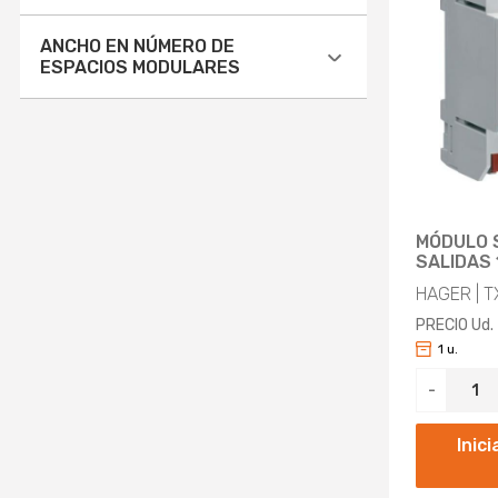
Aplicar
NO (6)
ANCHO EN NÚMERO DE
ESPACIOS MODULARES
Aplicar
4 (5)
6 (1)
Aplicar
MÓDULO 
SALIDAS 
HAGER | 
PRECIO Ud.
1 u.
-
Inic