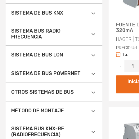
SÍ (6)
SISTEMA DE BUS KNX
FUENTE 
Aplicar
SÍ (6)
320mA
SISTEMA BUS RADIO
FRECUENCIA
HAGER | T
Aplicar
PRECIO Ud.
NO (6)
SISTEMA DE BUS LON
1 u.
-
Aplicar
NO (6)
SISTEMA DE BUS POWERNET
Inic
Aplicar
NO (6)
OTROS SISTEMAS DE BUS
Aplicar
NINGUNO (6)
MÉTODO DE MONTAJE
DRA (ADAPTADOR PARA CARRIL
Aplicar
SISTEMA BUS KNX-RF
DIN) (6)
(RADIOFRECUENCIA)