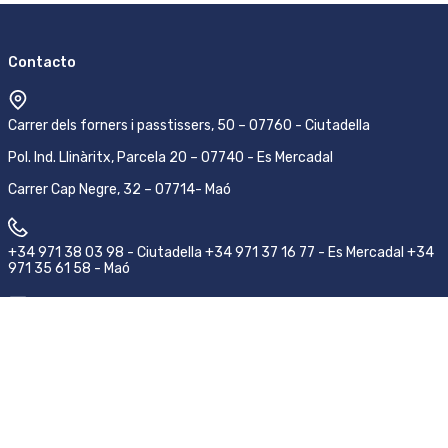
Contacto
Carrer dels forners i passtissers, 50 – 07760 - Ciutadella
Pol. Ind. Llinàritx, Parcela 20 – 07740 - Es Mercadal
Carrer Cap Negre, 32 – 07714- Maó
+34 971 38 03 98 - Ciutadella +34 971 37 16 77 - Es Mercadal +34
971 35 61 58 - Maó
pedidos@emsamenorca.com
Síguenos