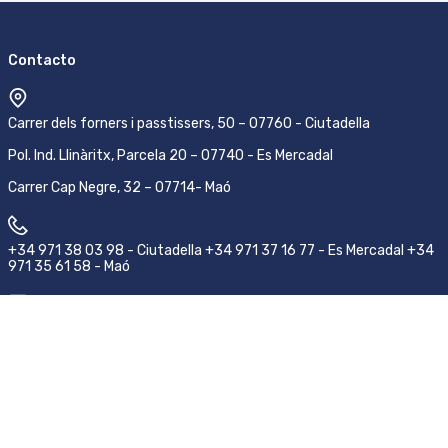
Contacto
Carrer dels forners i passtissers, 50 – 07760 - Ciutadella
Pol. Ind. Llinàritx, Parcela 20 – 07740 - Es Mercadal
Carrer Cap Negre, 32 – 07714- Maó
+34 971 38 03 98 - Ciutadella +34 971 37 16 77 - Es Mercadal +34
971 35 61 58 - Maó
pedidos@emsamenorca.com
Síguenos