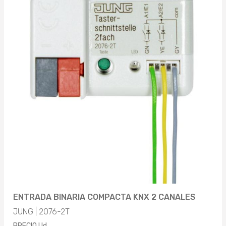
Aplicar
SÍ (2)
TIPO DE CORRIENTE (ENTRADA)
Aplicar
CC (2)
SISTEMA BUS KNX-RF (RADIOFRECUENCIA)
Aplicar
NO (2)
Aplicar
ENTRADA BINARIA COMPACTA KNX 2 CANALES
JUNG | 2076-2T
PRECIO Ud.