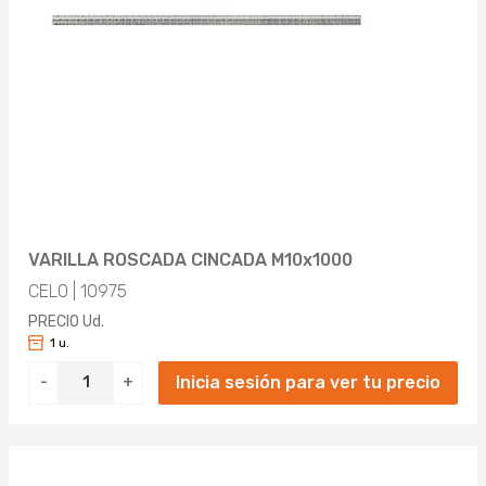
MATERIAL
ACERO (3)
LONGITUD
Aplicar
1000MM (3)
TRATAMIENTO DE SUPERFICIE
Aplicar
GALVANIZADO/ELECTROCINCADO (3)
TAMAÑO DEL HILO (MÉTRICO)
VARILLA ROSCADA CINCADA M10x1000
Aplicar
6 (1)
TIPO DE FILETEADO
CELO | 10975
8 (1)
PRECIO Ud.
MÉTRICO (3)
1 u.
10 (1)
Inicia sesión para ver tu precio
-
+
Aplicar
Aplicar