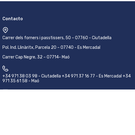
Contacto
Carrer dels forners i passtissers, 50 – 07760 - Ciutadella
Pol. Ind. Llinàritx, Parcela 20 – 07740 - Es Mercadal
Carrer Cap Negre, 32 – 07714- Maó
+34 971 38 03 98 - Ciutadella +34 971 37 16 77 - Es Mercadal +34
971 35 61 58 - Maó
pedidos@emsamenorca.com
Síguenos