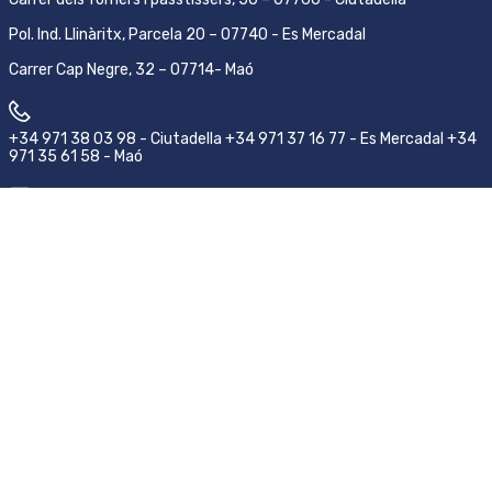
Pol. Ind. Llinàritx, Parcela 20 – 07740 - Es Mercadal
Carrer Cap Negre, 32 – 07714- Maó
+34 971 38 03 98 - Ciutadella +34 971 37 16 77 - Es Mercadal +34
971 35 61 58 - Maó
pedidos@emsamenorca.com
Síguenos
Aviso legal
Condiciones de compra y devolución
Política de privacidad
©2026 EMSA Menorca.
ACC
by