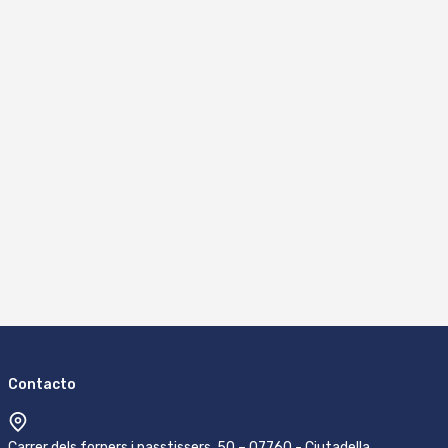
Contacto
Carrer dels forners i passtissers, 50 – 07760 - Ciutadella