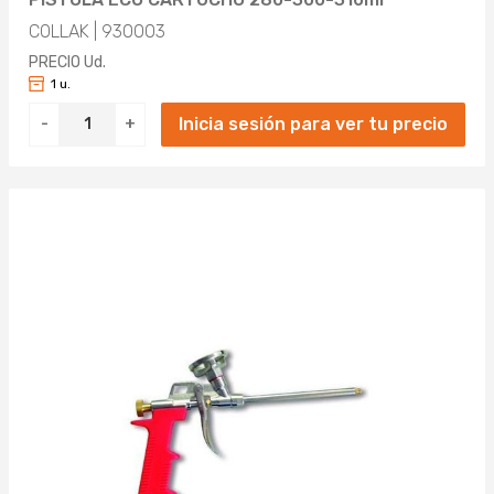
COLLAK | 930003
PRECIO Ud.
1 u.
Inicia sesión para ver tu precio
-
+