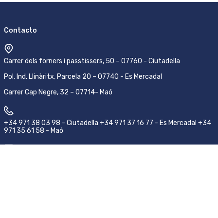
Contacto
Carrer dels forners i passtissers, 50 – 07760 - Ciutadella
Pol. Ind. Llinàritx, Parcela 20 – 07740 - Es Mercadal
Carrer Cap Negre, 32 – 07714- Maó
+34 971 38 03 98 - Ciutadella +34 971 37 16 77 - Es Mercadal +34
971 35 61 58 - Maó
pedidos@emsamenorca.com
Síguenos