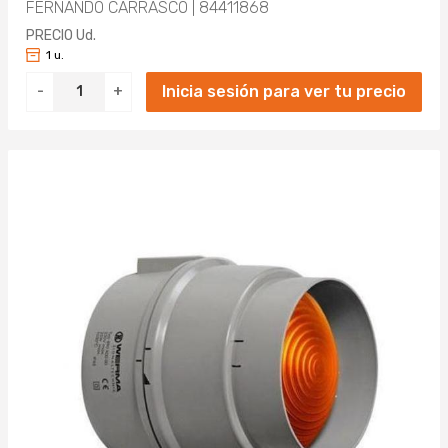
FERNANDO CARRASCO | 84411868
PRECIO Ud.
1 u.
Inicia sesión para ver tu precio
-
+