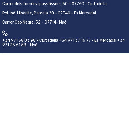
Carrer dels forners i passtissers, 50 – 07760 - Ciutadella
Pol. Ind. Llinàritx, Parcela 20 – 07740 - Es Mercadal
Carrer Cap Negre, 32 – 07714- Maó
+34 971 38 03 98 - Ciutadella +34 971 37 16 77 - Es Mercadal +34
971 35 61 58 - Maó
pedidos@emsamenorca.com
Síguenos
Aviso legal
Condiciones de compra y devolución
Política de privacidad
©2026 EMSA Menorca.
ACC
by