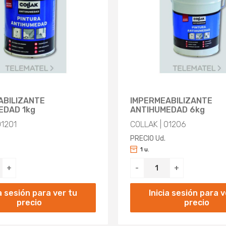
ABILIZANTE
IMPERMEABILIZANTE
EDAD 1kg
ANTIHUMEDAD 6kg
01201
COLLAK | 01206
PRECIO Ud.
1 u.
+
-
+
ia sesión para ver tu
Inicia sesión para v
precio
precio