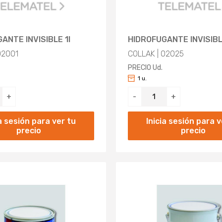
ANTE INVISIBLE 1l
HIDROFUGANTE INVISIBL
02001
COLLAK | 02025
PRECIO Ud.
1 u.
+
-
+
ia sesión para ver tu
Inicia sesión para v
precio
precio