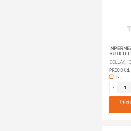
IMPERME
BUTILO T
COLLAK |
PRECIO Ud.
1 u.
-
Inic