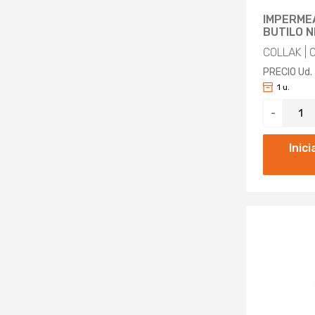
IMPERME
BUTILO 
COLLAK | 
PRECIO Ud.
1 u.
-
Inic