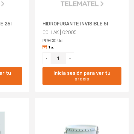
E 25l
HIDROFUGANTE INVISIBLE 5l
COLLAK | 02005
PRECIO Ud.
1 u.
-
+
er tu
Inicia sesión para ver tu
precio