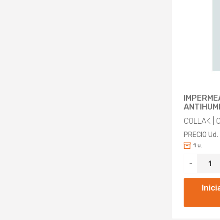
IMPERME
ANTIHUM
COLLAK | 
PRECIO Ud.
1 u.
-
Inic