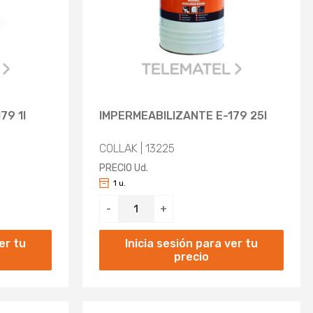
79 1l
IMPERMEABILIZANTE E-179 25l
COLLAK | 13225
PRECIO Ud.
1 u.
-
+
er tu
Inicia sesión para ver tu
precio