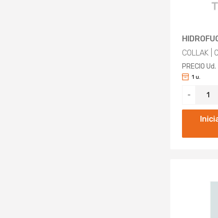
HIDROFUG
COLLAK | 
PRECIO Ud.
1 u.
-
Inic