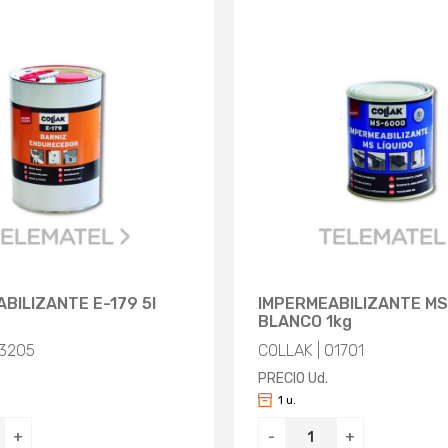
BILIZANTE E-179 5l
IMPERMEABILIZANTE M
BLANCO 1kg
13205
COLLAK | 01701
PRECIO Ud.
1 u.
+
-
+