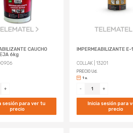
ABILIZANTE CAUCHO
IMPERMEABILIZANTE E-1
EJA 6kg
 00906
COLLAK | 13201
PRECIO Ud.
1 u.
+
-
+
ia sesión para ver tu
Inicia sesión para v
precio
precio