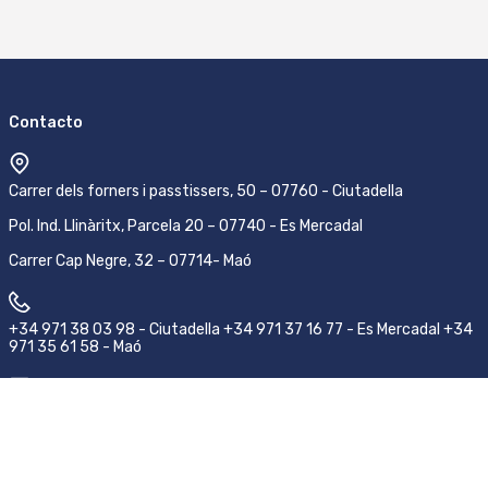
Contacto
Carrer dels forners i passtissers, 50 – 07760 - Ciutadella
Pol. Ind. Llinàritx, Parcela 20 – 07740 - Es Mercadal
Carrer Cap Negre, 32 – 07714- Maó
+34 971 38 03 98 - Ciutadella +34 971 37 16 77 - Es Mercadal +34
971 35 61 58 - Maó
pedidos@emsamenorca.com
Síguenos