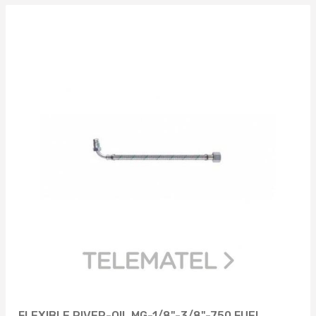
FLEXIBLE RIVER-OIL MG-1/8"-3/8"-750 FUEL