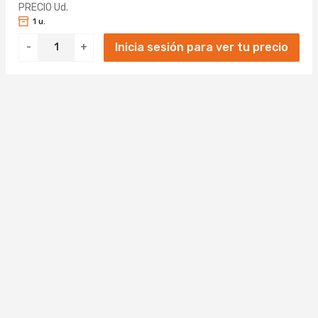
PRECIO Ud.
1 u.
Inicia sesión para ver tu precio
-
+